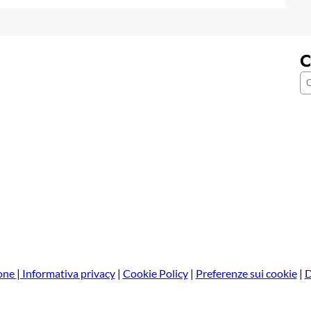
C
C
e
r
c
a
one
|
Informativa privacy
|
Cookie Policy
|
Preferenze sui cookie
|
D