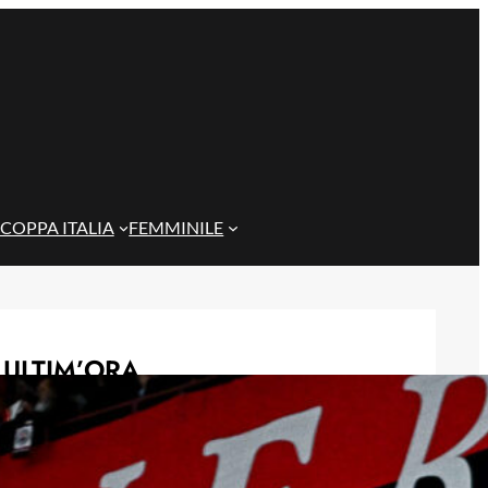
COPPA ITALIA
FEMMINILE
ULTIM’ORA
Genoa Women, buona la prima:
Cafferata decide il test contro il
Como