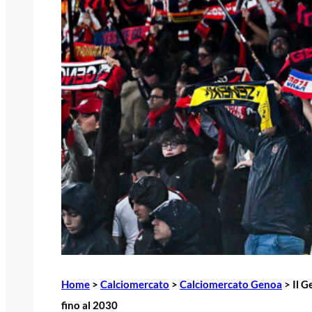
Home
>
Calciomercato
>
Calciomercato Genoa
>
Il G
fino al 2030