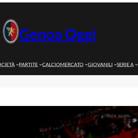
Genoa Oggi
OCIETÀ
PARTITE
CALCIOMERCATO
GIOVANILI
SERIE A