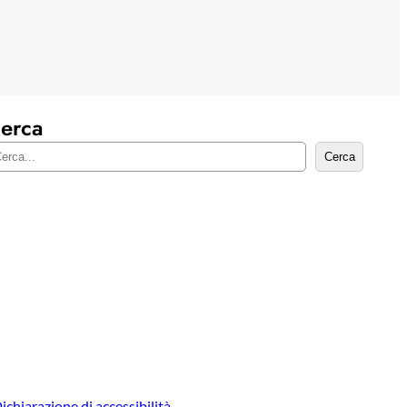
erca
Cerca
ichiarazione di accessibilità