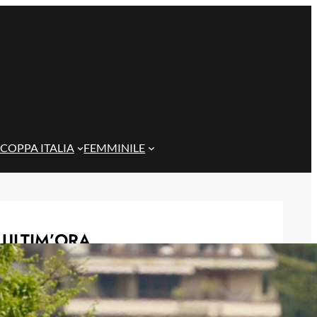
COPPA ITALIA
FEMMINILE
ULTIM’ORA
Marroccu riparte dalla Reggiana: il
ricordo della salvezza con il Genoa
6 Agosto 2026