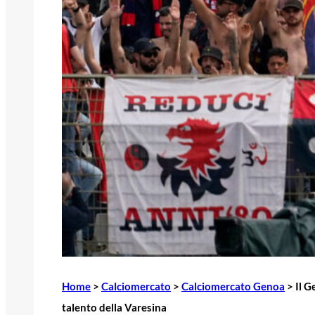
Home
>
Calciomercato
>
Calciomercato Genoa
>
Il G
talento della Varesina