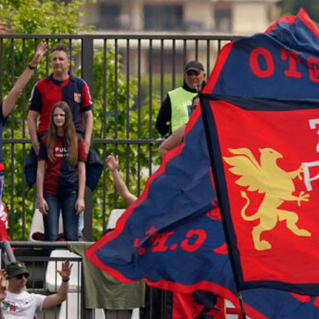
Tegola Genoa, botta al ginocchio per
Meichtry: out fino a fine agosto
6 Agosto 2026
Genoa, una nuova pista per
l’attacco: si valuta Daniel Jebbison
del Bournemouth
5 Agosto 2026