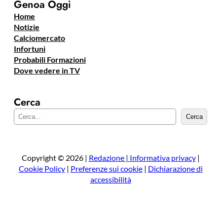
Genoa Oggi
Home
Notizie
Calciomercato
Infortuni
Probabili Formazioni
Dove vedere in TV
Cerca
C
Cerca
e
r
c
a
Copyright © 2026 |
Redazione
|
Informativa privacy
|
Cookie Policy
|
Preferenze sui cookie
|
Dichiarazione di
accessibilità