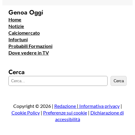
Genoa Oggi
Home
Notizie
Calciomercato
Infortuni
Probabili Formazioni
Dove vedere in TV
Cerca
C
Cerca
e
r
c
a
Copyright © 2026 |
Redazione
|
Informativa privacy
|
Cookie Policy
|
Preferenze sui cookie
|
Dichiarazione di
accessibilità