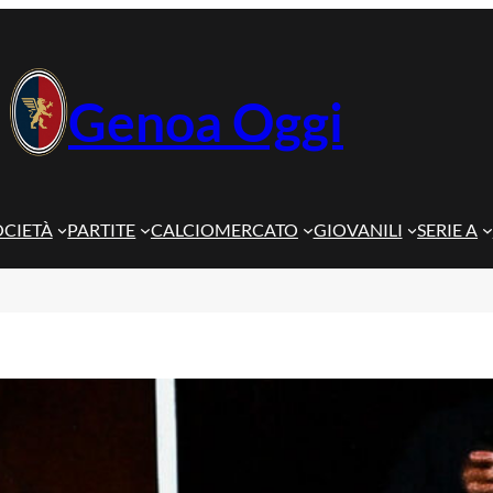
Genoa Oggi
OCIETÀ
PARTITE
CALCIOMERCATO
GIOVANILI
SERIE A