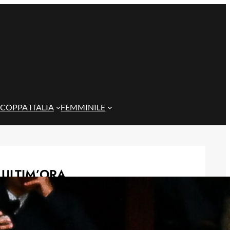
COPPA ITALIA
FEMMINILE
ULTIM’ORA
Rientra Østigård, il Genoa prepara il
trittico di sfide al Ferraris
6 Agosto 2026