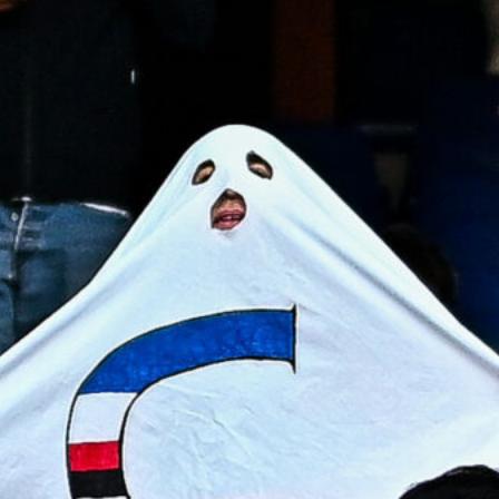
L’ex rossoblù Carparelli riparte dal
Cisano: nuova sfida a 50 anni
6 Agosto 2026
Genoa in lutto: è scomparso l’ex
allenatore Pippo Marchioro
6 Agosto 2026