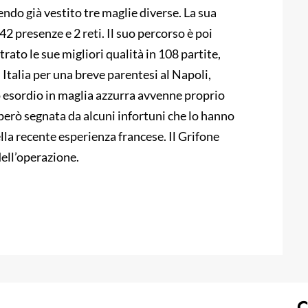
ndo già vestito tre maglie diverse. La sua
42 presenze e 2 reti. Il suo percorso è poi
ato le sue migliori qualità in 108 partite,
Italia per una breve parentesi al Napoli,
 esordio in maglia azzurra avvenne proprio
 però segnata da alcuni infortuni che lo hanno
la recente esperienza francese. Il Grifone
dell’operazione.
C