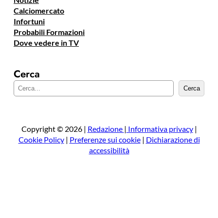
Calciomercato
Infortuni
Probabili Formazioni
Dove vedere in TV
Cerca
C
Cerca
e
r
c
a
Copyright © 2026 |
Redazione
|
Informativa privacy
|
Cookie Policy
|
Preferenze sui cookie
|
Dichiarazione di
accessibilità