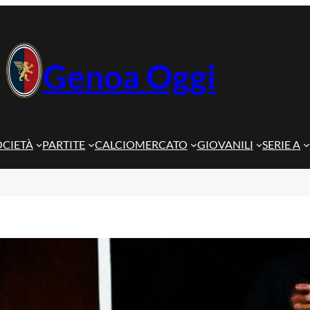
Genoa Oggi
OCIETÀ
PARTITE
CALCIOMERCATO
GIOVANILI
SERIE A