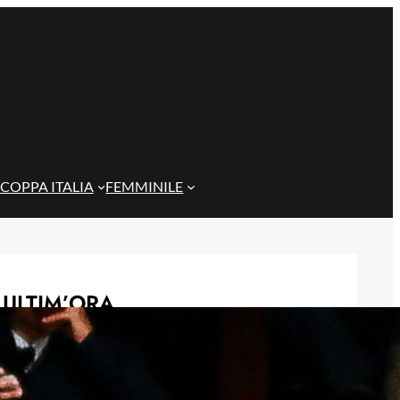
COPPA ITALIA
FEMMINILE
ULTIM’ORA
Genoa su Cheddira: duello con il
Cagliari per l’attaccante del Napoli
8 Agosto 2026