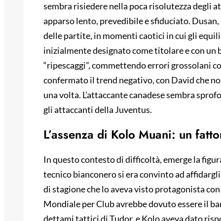
sembra risiedere nella poca risolutezza degli 
apparso lento, prevedibile e sfiduciato. Dusan, in
delle partite, in momenti caotici in cui gli equil
inizialmente designato come titolare e con un b
“ripescaggi”, commettendo errori grossolani con
confermato il trend negativo, con David che n
una volta. L’attaccante canadese sembra sprofo
gli attaccanti della Juventus.
L’assenza di Kolo Muani: un fatt
In questo contesto di difficoltà, emerge la figura
tecnico bianconero si era convinto ad affidargli l
di stagione che lo aveva visto protagonista con 
Mondiale per Club avrebbe dovuto essere il ban
dettami tattici di Tudor, e Kolo aveva dato risp