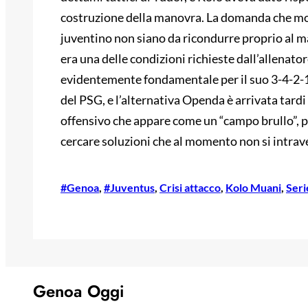
costruzione della manovra. La domanda che molt
juventino non siano da ricondurre proprio al m
era una delle condizioni richieste dall’allenato
evidentemente fondamentale per il suo 3-4-2-1.
del PSG, e l’alternativa Openda è arrivata tardi
offensivo che appare come un “campo brullo”, pr
cercare soluzioni che al momento non si intra
#Genoa
, 
#Juventus
, 
Crisi attacco
, 
Kolo Muani
, 
Seri
Genoa Oggi