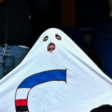
Gudmundsson può lasciare la
Fiorentina: il Genoa osserva, ritorno
possibile?
8 Agosto 2026
Genoa, tre assenti per il Trofeo
Spagnolo: De Rossi senza Havel,
Meichtry e Traorè
8 Agosto 2026