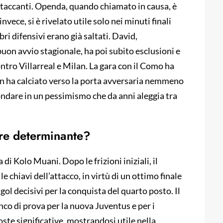
attaccanti. Openda, quando chiamato in causa, è
vece, si è rivelato utile solo nei minuti finali
ibri difensivi erano già saltati. David,
uon avvio stagionale, ha poi subito esclusioni e
tro Villarreal e Milan. La gara con il Como ha
on ha calciato verso la porta avversaria nemmeno
ndare in un pessimismo che da anni aleggia tra
ore determinante?
 di Kolo Muani. Dopo le frizioni iniziali, il
e chiavi dell’attacco, in virtù di un ottimo finale
gol decisivi per la conquista del quarto posto. Il
co di prova per la nuova Juventus e per i
oste significative, mostrandosi utile nella