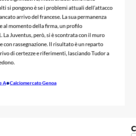
i si pongono è se i problemi attuali dell’attacco
ancato arrivo del francese. La sua permanenza
re al momento della firma, un profilo
 La Juventus, però, si è scontrata con il muro
 e con rassegnazione. Il risultato è un reparto
ivo di certezze e riferimenti, lasciando Tudor a
vedono.
•
e A
Calciomercato Genoa
C