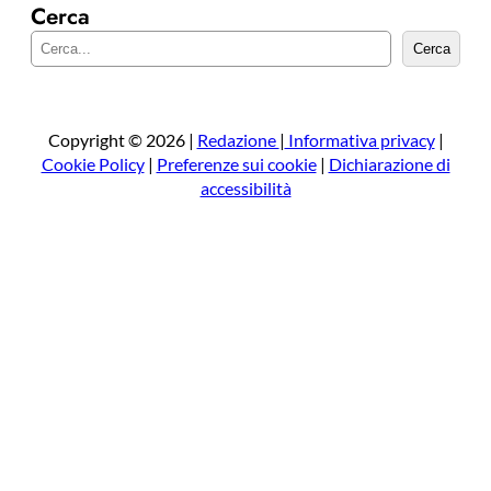
Cerca
C
Cerca
e
r
c
a
Copyright © 2026 |
Redazione
|
Informativa privacy
|
Cookie Policy
|
Preferenze sui cookie
|
Dichiarazione di
accessibilità