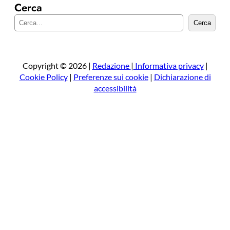
Cerca
C
Cerca
e
r
c
a
Copyright © 2026 |
Redazione
|
Informativa privacy
|
Cookie Policy
|
Preferenze sui cookie
|
Dichiarazione di
accessibilità