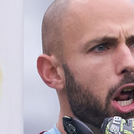
7 Agosto 2026
Il Genoa rifiuta un milione dal
Borussia Dortmund per il talento
Scaglione
7 Agosto 2026
Genoa, l’ex van ’t Schip riparte dalla
Nazionale: è il nuovo ct del
Kazakistan
7 Agosto 2026