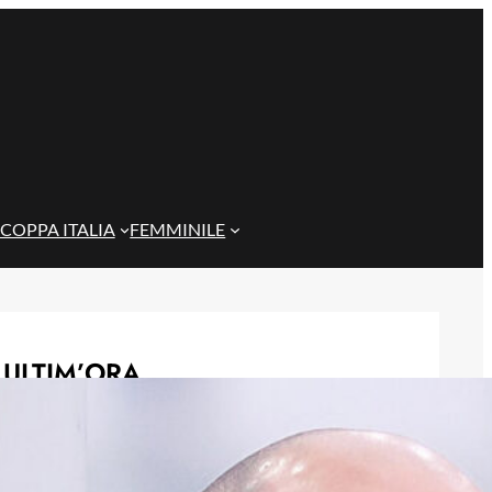
COPPA ITALIA
FEMMINILE
ULTIM’ORA
Masini verso l’addio al Genoa, il
Frosinone offre 5 milioni per il
centrocampista