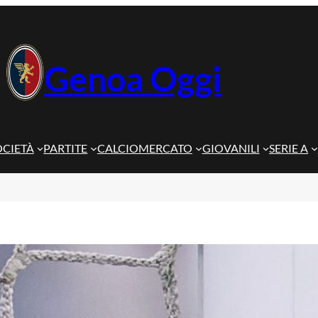
Genoa Oggi
OCIETÀ
PARTITE
CALCIOMERCATO
GIOVANILI
SERIE A