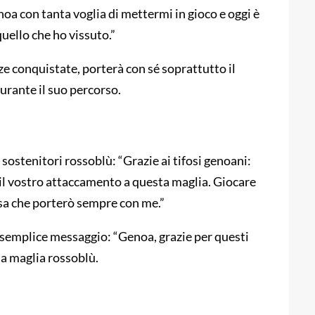
noa con tanta voglia di mettermi in gioco e oggi è
uello che ho vissuto.”
zze conquistate, porterà con sé soprattutto il
urante il suo percorso.
ostenitori rossoblù: “Grazie ai tifosi genoani:
e il vostro attaccamento a questa maglia. Giocare
cosa che porterò sempre con me.”
n semplice messaggio: “Genoa, grazie per questi
la maglia rossoblù.