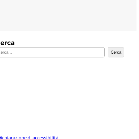
erca
Cerca
ichiarazione di accessibilità