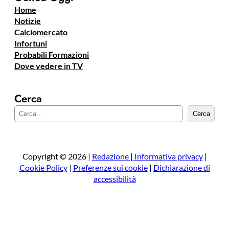
Home
Notizie
Calciomercato
Infortuni
Probabili Formazioni
Dove vedere in TV
Cerca
C
Cerca
e
r
c
a
Copyright © 2026 |
Redazione
|
Informativa privacy
|
Cookie Policy
|
Preferenze sui cookie
|
Dichiarazione di
accessibilità