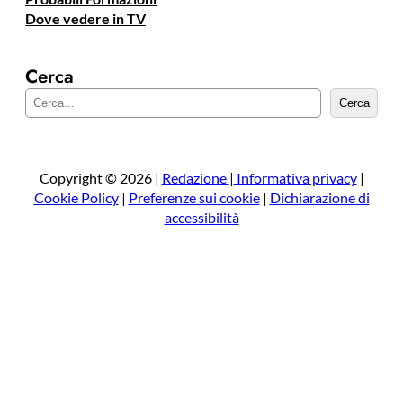
Dove vedere in TV
Cerca
C
Cerca
e
r
c
a
Copyright © 2026 |
Redazione
|
Informativa privacy
|
Cookie Policy
|
Preferenze sui cookie
|
Dichiarazione di
accessibilità