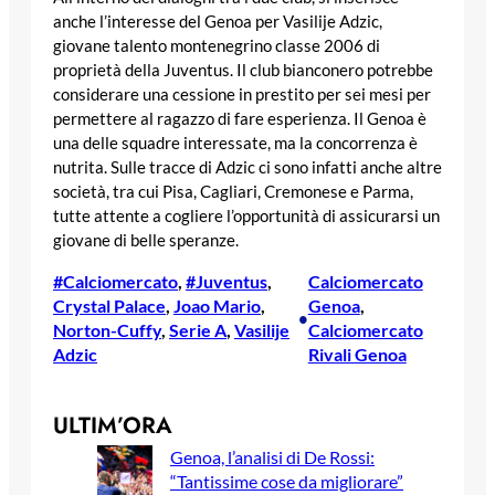
anche l’interesse del Genoa per Vasilije Adzic,
giovane talento montenegrino classe 2006 di
proprietà della Juventus. Il club bianconero potrebbe
considerare una cessione in prestito per sei mesi per
permettere al ragazzo di fare esperienza. Il Genoa è
una delle squadre interessate, ma la concorrenza è
nutrita. Sulle tracce di Adzic ci sono infatti anche altre
società, tra cui Pisa, Cagliari, Cremonese e Parma,
tutte attente a cogliere l’opportunità di assicurarsi un
giovane di belle speranze.
#Calciomercato
, 
#Juventus
, 
Calciomercato
Crystal Palace
, 
Joao Mario
, 
Genoa
, 
•
Norton-Cuffy
, 
Serie A
, 
Vasilije
Calciomercato
Adzic
Rivali Genoa
ULTIM’ORA
Genoa, l’analisi di De Rossi:
“Tantissime cose da migliorare”