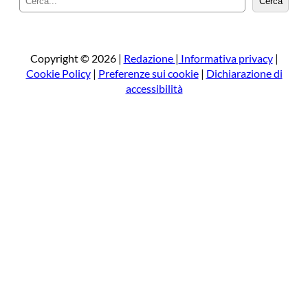
Cerca
e
r
c
a
Copyright © 2026 |
Redazione
|
Informativa privacy
|
Cookie Policy
|
Preferenze sui cookie
|
Dichiarazione di
accessibilità