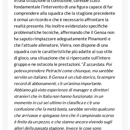
in una situazione di confusione, sarebbe stato
fondamentale l’intervento di una figura capace di far
comprendere alla squadra che la stagione precedente
è ormai un ricordo e che è necessario affrontare la
realtà presente. Ha inoltre evidenziato specifiche
problematiche tecniche, affermando che il Genoa non
ha saputo rimpiazzare adeguatamente Pinamonti e
che l’attuale allenatore, Vieira, non dispone di una
squadra con le caratteristiche più adatte al suo stile
di gioco, una situazione che si ripercuote sull’intero
gruppo e ne ostacola le prestazioni. “
È azzardata. Poi
poteva prendere Petrachi come chiunque, ma sarebbe
servito un italiano. Il Genoa è un club storico, fa sempre
record di abbonamenti, c’è un’anima importante.
Abbiamo già visto esperienze di manager e direttori
stranieri che in Italia non hanno funzionato: in un
momento in cui sei ultimo in classifica e c’è una
confusione che la metà basta, sarebbe servito qualcuno
che arrivasse e spiegasse loro che il campionato scorso
è finito da un pezzo, e che stanno ancora vivendo sugli
allori della passata stagione. Invece le cose sono