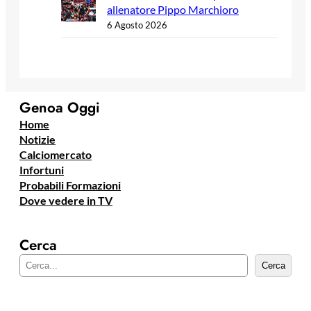
allenatore Pippo Marchioro
6 Agosto 2026
Genoa Oggi
Home
Notizie
Calciomercato
Infortuni
Probabili Formazioni
Dove vedere in TV
Cerca
C
Cerca
e
r
c