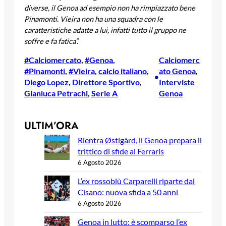
diverse, il Genoa ad esempio non ha rimpiazzato bene
Pinamonti. Vieira non ha una squadra con le
caratteristiche adatte a lui, infatti tutto il gruppo ne
soffre e fa fatica”.
#Calciomercato
, 
#Genoa
, 
Calciomerc
#Pinamonti
, 
#Vieira
, 
calcio italiano
, 
ato Genoa
, 
•
Diego Lopez
, 
Direttore Sportivo
, 
Interviste
Gianluca Petrachi
, 
Serie A
Genoa
ULTIM’ORA
Rientra Østigård, il Genoa prepara il
trittico di sfide al Ferraris
6 Agosto 2026
L’ex rossoblù Carparelli riparte dal
Cisano: nuova sfida a 50 anni
6 Agosto 2026
Genoa in lutto: è scomparso l’ex