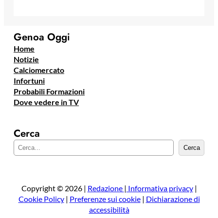
Genoa Oggi
Home
Notizie
Calciomercato
Infortuni
Probabili Formazioni
Dove vedere in TV
Cerca
C
Cerca
e
r
c
a
Copyright © 2026 |
Redazione
|
Informativa privacy
|
Cookie Policy
|
Preferenze sui cookie
|
Dichiarazione di
accessibilità