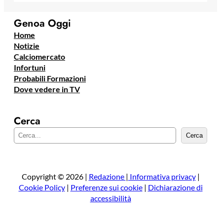
Genoa Oggi
Home
Notizie
Calciomercato
Infortuni
Probabili Formazioni
Dove vedere in TV
Cerca
C
Cerca
e
r
c
a
Copyright © 2026 |
Redazione
|
Informativa privacy
|
Cookie Policy
|
Preferenze sui cookie
|
Dichiarazione di
accessibilità