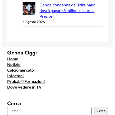
Genoa, condanna del Tribunale:
dovrà pagare 8 milioni di euro a
Preziosi
6 Agosto 2026
Genoa Oggi
Home
Notizie
Calciomercato
Infortuni
Probabili Formazioni
Dove vedere in TV
Cerca
C
Cerca
e