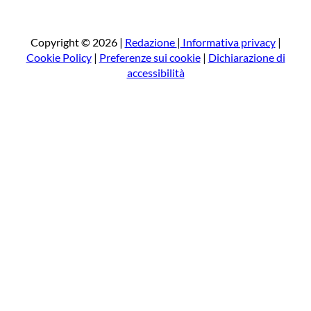
r
c
a
Copyright © 2026 |
Redazione
|
Informativa privacy
|
Cookie Policy
|
Preferenze sui cookie
|
Dichiarazione di
accessibilità