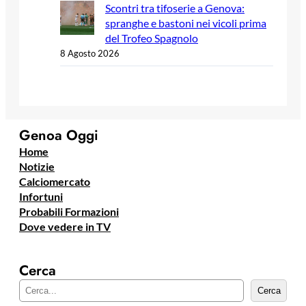
Scontri tra tifoserie a Genova:
spranghe e bastoni nei vicoli prima
del Trofeo Spagnolo
8 Agosto 2026
Genoa Oggi
Home
Notizie
Calciomercato
Infortuni
Probabili Formazioni
Dove vedere in TV
Cerca
C
Cerca
e