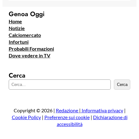
Genoa Oggi
Home
Notizie
Calciomercato
Infortuni
Probabili Formazioni
Dove vedere in TV
Cerca
C
Cerca
e
r
c
a
Copyright © 2026 |
Redazione
|
Informativa privacy
|
Cookie Policy
|
Preferenze sui cookie
|
Dichiarazione di
accessibilità