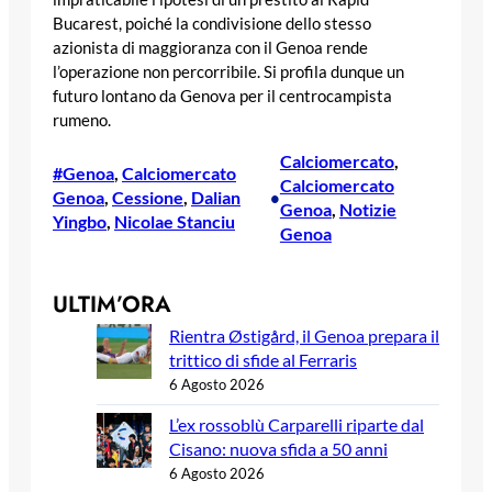
Bucarest, poiché la condivisione dello stesso
azionista di maggioranza con il Genoa rende
l’operazione non percorribile. Si profila dunque un
futuro lontano da Genova per il centrocampista
rumeno.
Calciomercato
, 
#Genoa
, 
Calciomercato
Calciomercato
Genoa
, 
Cessione
, 
Dalian
•
Genoa
, 
Notizie
Yingbo
, 
Nicolae Stanciu
Genoa
ULTIM’ORA
Rientra Østigård, il Genoa prepara il
trittico di sfide al Ferraris
6 Agosto 2026
L’ex rossoblù Carparelli riparte dal
Cisano: nuova sfida a 50 anni
6 Agosto 2026