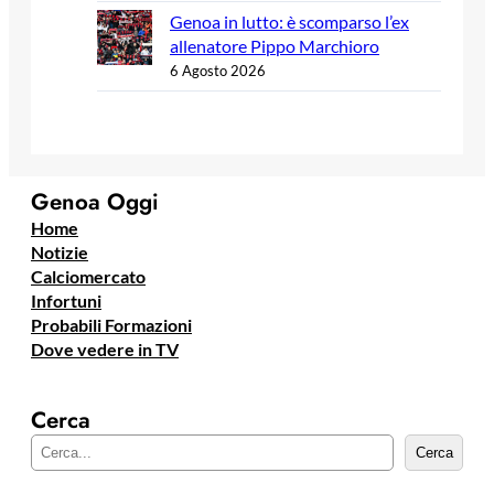
Genoa in lutto: è scomparso l’ex
allenatore Pippo Marchioro
6 Agosto 2026
Genoa Oggi
Home
Notizie
Calciomercato
Infortuni
Probabili Formazioni
Dove vedere in TV
Cerca
C
Cerca
e
r