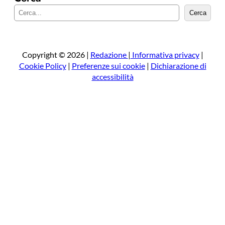
C
Cerca
e
r
c
a
Copyright © 2026 |
Redazione
|
Informativa privacy
|
Cookie Policy
|
Preferenze sui cookie
|
Dichiarazione di
accessibilità