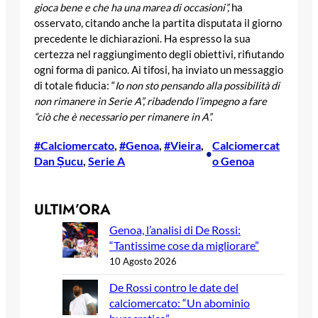
gioca bene e che ha una marea di occasioni”,
ha
osservato, citando anche la partita disputata il giorno
precedente le dichiarazioni. Ha espresso la sua
certezza nel raggiungimento degli obiettivi, rifiutando
ogni forma di panico. Ai tifosi, ha inviato un messaggio
di totale fiducia: “
Io non sto pensando alla possibilità di
non rimanere in Serie A”, ribadendo l’impegno a fare
“ciò che è necessario per rimanere in A”.
#Calciomercato
, 
#Genoa
, 
#Vieira
, 
Calciomercat
•
Dan Șucu
, 
Serie A
o Genoa
ULTIM’ORA
Genoa, l’analisi di De Rossi:
“Tantissime cose da migliorare”
10 Agosto 2026
De Rossi contro le date del
calciomercato: “Un abominio