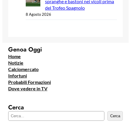
spranghe e bastoni nei vicoli prima
del Trofeo Spagnolo
8 Agosto 2026
Genoa Oggi
Home
Notizie
Calciomercato
Infortuni
Probabili Formazioni
Dove vedere in TV
Cerca
C
Cerca
e
r