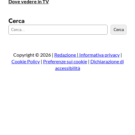
Dove vedere in TV
Cerca
C
Cerca
e
r
c
a
Copyright © 2026 |
Redazione
|
Informativa privacy
|
Cookie Policy
|
Preferenze sui cookie
|
Dichiarazione di
accessibilità