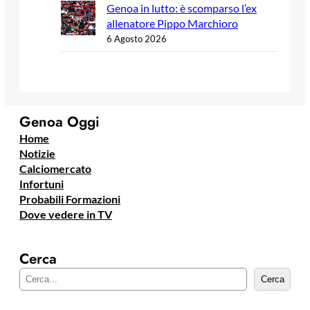
Genoa in lutto: è scomparso l’ex
allenatore Pippo Marchioro
6 Agosto 2026
Genoa Oggi
Home
Notizie
Calciomercato
Infortuni
Probabili Formazioni
Dove vedere in TV
Cerca
C
Cerca
e
r