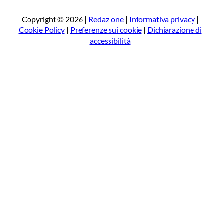
c
a
Copyright © 2026 |
Redazione
|
Informativa privacy
|
Cookie Policy
|
Preferenze sui cookie
|
Dichiarazione di
accessibilità