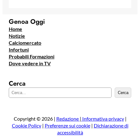
Genoa Oggi
Home
Notizie
Calciomercato
Infortuni
Probabili Formazioni
Dove vedere in TV
Cerca
C
Cerca
e
r
c
a
Copyright © 2026 |
Redazione
|
Informativa privacy
|
Cookie Policy
|
Preferenze sui cookie
|
Dichiarazione di
accessibilità