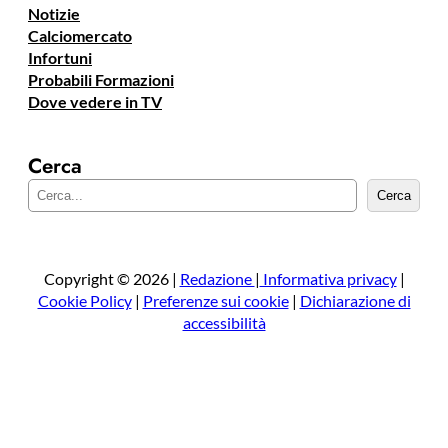
Notizie
Calciomercato
Infortuni
Probabili Formazioni
Dove vedere in TV
Cerca
C
Cerca
e
r
c
a
Copyright © 2026 |
Redazione
|
Informativa privacy
|
Cookie Policy
|
Preferenze sui cookie
|
Dichiarazione di
accessibilità