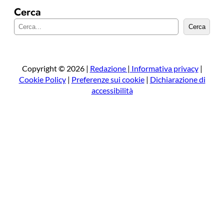
Cerca
C
Cerca
e
r
c
a
Copyright © 2026 |
Redazione
|
Informativa privacy
|
Cookie Policy
|
Preferenze sui cookie
|
Dichiarazione di
accessibilità