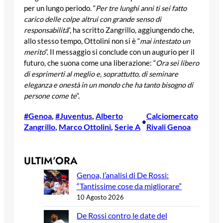
per un lungo periodo. “
Per tre lunghi anni ti sei fatto
carico delle colpe altrui con grande senso di
responsabilità
“, ha scritto Zangrillo, aggiungendo che,
allo stesso tempo, Ottolini non si è “
mai intestato un
merito
“. Il messaggio si conclude con un augurio per il
futuro, che suona come una liberazione: “
Ora sei libero
di esprimerti al meglio e, soprattutto, di seminare
eleganza e onestà in un mondo che ha tanto bisogno di
persone come te
“.
#Genoa
, 
#Juventus
, 
Alberto
Calciomercato
•
Zangrillo
, 
Marco Ottolini
, 
Serie A
Rivali Genoa
ULTIM’ORA
Genoa, l’analisi di De Rossi:
“Tantissime cose da migliorare”
10 Agosto 2026
De Rossi contro le date del