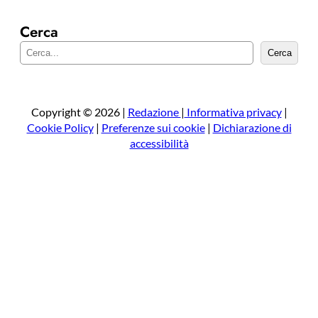
Cerca
C
Cerca
e
r
c
a
Copyright © 2026 |
Redazione
|
Informativa privacy
|
Cookie Policy
|
Preferenze sui cookie
|
Dichiarazione di
accessibilità