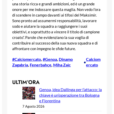
una storia ricca e grandi ambizioni, ed è un grande
onore per me indossare questa maglia. Non vedo l’ora
di scendere in campo davanti ai tifosi del Maksimir.
Sono pronto ad assumermi responsabilità, lavorare
sodo e aiutare la squadra a raggiungere i suoi
obiettivi, e soprattutto a vincere il titolo di campione
croato”. Parole che evidenziano la sua voglia di
contribuire al successo della sua nuova squadra e di
affrontare con impegno le sfide future.
#Calciomercato
, 
#Genoa
, 
Dinamo
Calciom
•
Zagabria
, 
Fenerbahçe
, 
Miha Zajc
ercato
ULTIM’ORA
Genoa, idea Dallinga per l’attacco: la
chiave è un’operazione tra Bologna
e Fiorentina
7 Agosto 2026