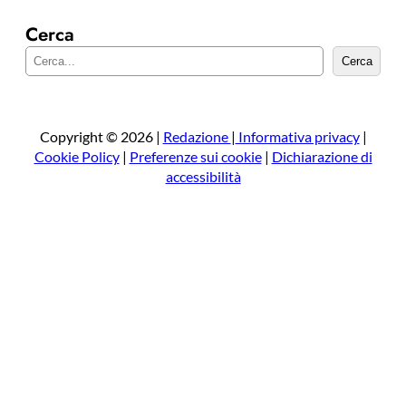
Cerca
C
Cerca
e
r
c
a
Copyright © 2026 |
Redazione
|
Informativa privacy
|
Cookie Policy
|
Preferenze sui cookie
|
Dichiarazione di
accessibilità