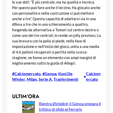
le sue doti: “È più centrale, ma ha qualità e tecnica.
Per questo può fare anche il terzino. Ha giocato anche
con personalità e nella costruzione si può mettere
anche a tre”. Questa capacità di adattarsi sia in una
difesa a tre che in uno schieramento a quattro,
fungendo da alternativa a Tomori sul centro-destra o
come uno dei tre centrali, lo rende un jolly prezioso. La
sua bravura con la palla al piede, nella fase di
impostazione e nell’inizio del gioco, unita a una media
di 4,6 palloni recuperati a partita nella scorsa
stagione, ne fanno un elemento con ampi margini di
miglioramento sotto la guida di Allegri.
#Calciomercato
, 
#Genoa
, 
Koni De
Calciom
•
Winter
, 
Milan
, 
Serie A
, 
Trasferimenti
ercato
ULTIM’ORA
Rientra Østigård, il Genoa prepara il
trittico di sfide al Ferraris