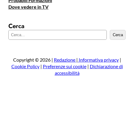
Probabili Formazioni
Dove vedere in TV
Cerca
C
Cerca
e
r
c
a
Copyright © 2026 |
Redazione
|
Informativa privacy
|
Cookie Policy
|
Preferenze sui cookie
|
Dichiarazione di
accessibilità