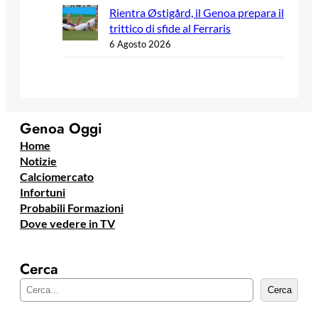
Rientra Østigård, il Genoa prepara il
trittico di sfide al Ferraris
6 Agosto 2026
Genoa Oggi
Home
Notizie
Calciomercato
Infortuni
Probabili Formazioni
Dove vedere in TV
Cerca
C
Cerca
e
r