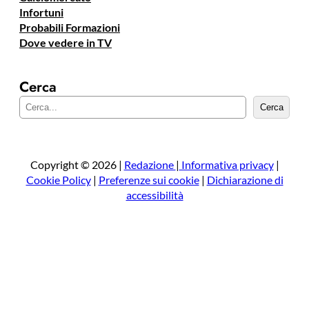
Infortuni
Probabili Formazioni
Dove vedere in TV
Cerca
C
Cerca
e
r
c
a
Copyright © 2026 |
Redazione
|
Informativa privacy
|
Cookie Policy
|
Preferenze sui cookie
|
Dichiarazione di
accessibilità