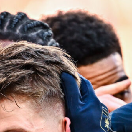
9 Agosto 2026
Coppa Italia, sarà l’Ascoli
l’avversario del Genoa: si gioca il 16
agosto
9 Agosto 2026
Genoa, guida al fantacalcio 2026/27:
Colombo la certezza, Meichtry la
sorpresa?
9 Agosto 2026