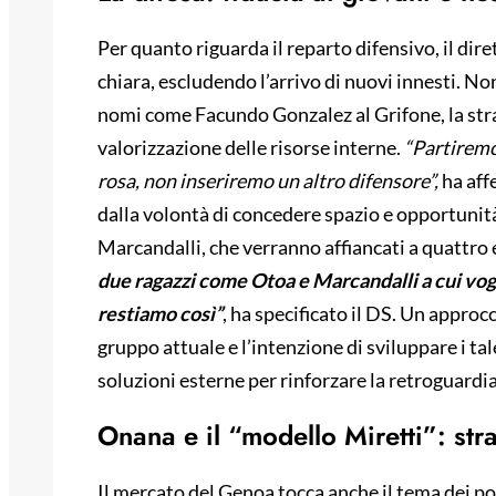
Per quanto riguarda il reparto difensivo, il dir
chiara, escludendo l’arrivo di nuovi innesti. N
nomi come Facundo Gonzalez al Grifone, la strate
valorizzazione delle risorse interne.
“Partiremo
rosa, non inseriremo un altro difensore”,
ha aff
dalla volontà di concedere spazio e opportunit
Marcandalli, che verranno affiancati a quattr
due ragazzi come Otoa e Marcandalli a cui vog
restiamo così”
, ha specificato il DS. Un approcc
gruppo attuale e l’intenzione di sviluppare i ta
soluzioni esterne per rinforzare la retroguardia
Onana e il “modello Miretti”: stra
Il mercato del Genoa tocca anche il tema dei poss