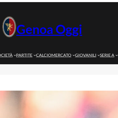
Genoa Oggi
OCIETÀ
PARTITE
CALCIOMERCATO
GIOVANILI
SERIE A