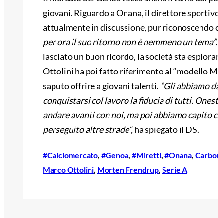
giovani. Riguardo a Onana, il direttore sportivo
attualmente in discussione, pur riconoscendo c
per ora il suo ritorno non è nemmeno un tema”.
lasciato un buon ricordo, la società sta esplora
Ottolini ha poi fatto riferimento al “modello Mi
saputo offrire a giovani talenti.
“Gli abbiamo da
conquistarsi col lavoro la fiducia di tutti. On
andare avanti con noi, ma poi abbiamo capito 
perseguito altre strade”,
ha spiegato il DS.
#Calciomercato
, 
#Genoa
, 
#Miretti
, 
#Onana
, 
Carbo
Marco Ottolini
, 
Morten Frendrup
, 
Serie A