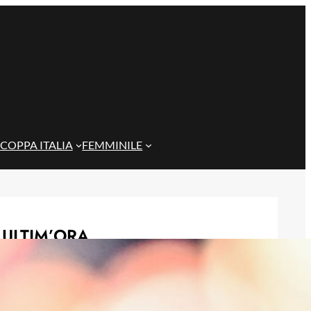
COPPA ITALIA
FEMMINILE
ULTIM’ORA
De Rossi non cerca alibi: ‘Non
eravamo brillanti per scelta, ora
testa alla Coppa Italia’