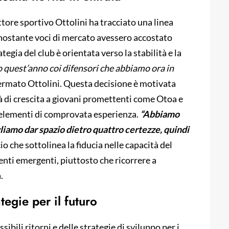
ettore sportivo Ottolini ha tracciato una linea
onostante voci di mercato avessero accostato
gia del club è orientata verso la stabilità e la
 quest’anno coi difensori che abbiamo ora in
ermato Ottolini. Questa decisione è motivata
à di crescita a giovani promettenti come Otoa e
o elementi di comprovata esperienza.
“Abbiamo
liamo dar spazio dietro quattro certezze, quindi
io che sottolinea la fiducia nelle capacità del
lenti emergenti, piuttosto che ricorrere a
.
tegie per il futuro
ibili ritorni e delle strategie di sviluppo per i