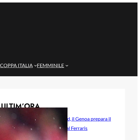
COPPA ITALIA
FEMMINILE
ULTIM’ORA
Rientra Østigård, il Genoa prepara il
trittico di sfide al Ferraris
6 Agosto 2026