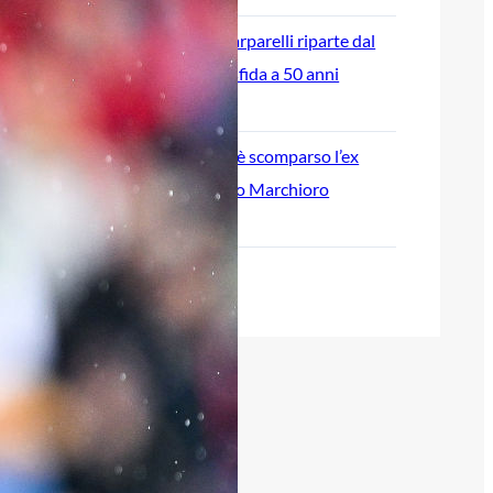
L’ex rossoblù Carparelli riparte dal
Cisano: nuova sfida a 50 anni
6 Agosto 2026
Genoa in lutto: è scomparso l’ex
allenatore Pippo Marchioro
6 Agosto 2026