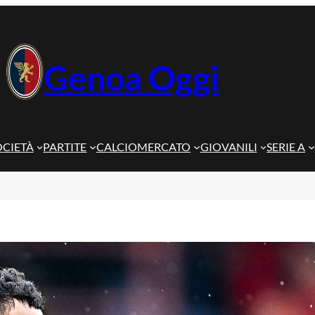
Genoa Oggi
OCIETÀ
PARTITE
CALCIOMERCATO
GIOVANILI
SERIE A