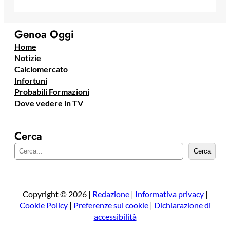
Genoa Oggi
Home
Notizie
Calciomercato
Infortuni
Probabili Formazioni
Dove vedere in TV
Cerca
C
Cerca
e
r
c
a
Copyright © 2026 |
Redazione
|
Informativa privacy
|
Cookie Policy
|
Preferenze sui cookie
|
Dichiarazione di
accessibilità