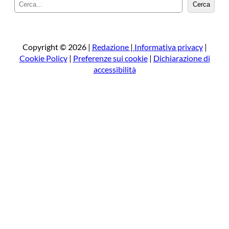
C
Cerca
e
r
c
a
Copyright © 2026 |
Redazione
|
Informativa privacy
|
Cookie Policy
|
Preferenze sui cookie
|
Dichiarazione di
accessibilità