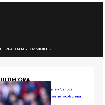
COPPA ITALIA
FEMMINILE
ULTIM’ORA
Scontri tra tifoserie a Genova:
spranghe e bastoni nei vicoli prima
del Trofeo Spagnolo