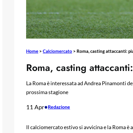
Home
>
Calciomercato
>
Roma, casting attaccanti: p
Roma, casting attaccanti
La Roma è interessata ad Andrea Pinamonti del G
prossima stagione
11 Apr
•
Redazione
Il calciomercato estivo si avvicina e la Roma è 