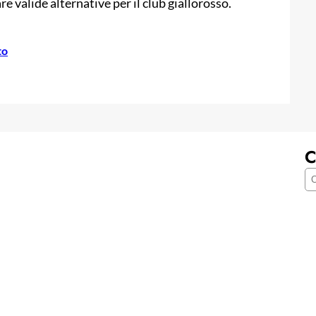
 valide alternative per il club giallorosso.
to
C
C
e
r
c
a