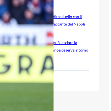
8 Agosto 2026
Genoa su Cheddira: duello con il
Cagliari per l’attaccante del Napoli
8 Agosto 2026
Gudmundsson può lasciare la
Fiorentina: il Genoa osserva, ritorno
possibile?
8 Agosto 2026