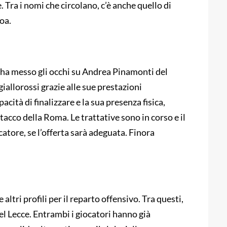
 Tra i nomi che circolano, c’è anche quello di
oa.
o, ha messo gli occhi su Andrea Pinamonti del
giallorossi grazie alle sue prestazioni
acità di finalizzare e la sua presenza fisica,
tacco della Roma. Le trattative sono in corso e il
atore, se l’offerta sarà adeguata. Finora
ltri profili per il reparto offensivo. Tra questi,
l Lecce. Entrambi i giocatori hanno già