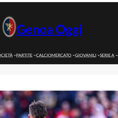
Genoa Oggi
OCIETÀ
PARTITE
CALCIOMERCATO
GIOVANILI
SERIE A