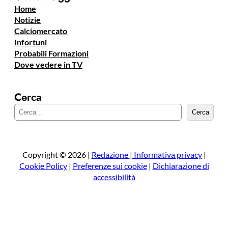
Home
Notizie
Calciomercato
Infortuni
Probabili Formazioni
Dove vedere in TV
Cerca
C
Cerca
e
r
c
a
Copyright © 2026 |
Redazione
|
Informativa privacy
|
Cookie Policy
|
Preferenze sui cookie
|
Dichiarazione di
accessibilità