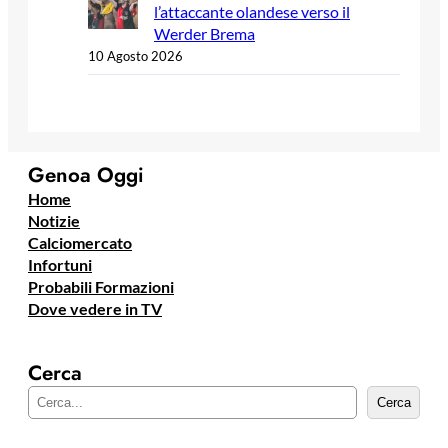
l’attaccante olandese verso il
Werder Brema
10 Agosto 2026
Genoa Oggi
Home
Notizie
Calciomercato
Infortuni
Probabili Formazioni
Dove vedere in TV
Cerca
C
Cerca
e
r