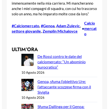
immensamente nella mia carriera. Mi mancheranno
anche i miei compagni di squadra, con cui ho trascorso
solo un anno, ma ho imparato molte cose da loro.”
Calcio
#Calciomercato
, 
#Genoa
, 
Adam Zulevic
, 
mercat
•
settore giovanile
, 
Zemplìn Michalovce
o
ULTIM’ORA
De Rossi contro le date del
calciomercato: “Un abominio
burocratico”
10 Agosto 2026
Genoa, sfuma l’obiettivo Ure:
l’attaccante scozzese firma con il
Siviglia
10 Agosto 2026
Sfuma Dallinga per il Genoa: