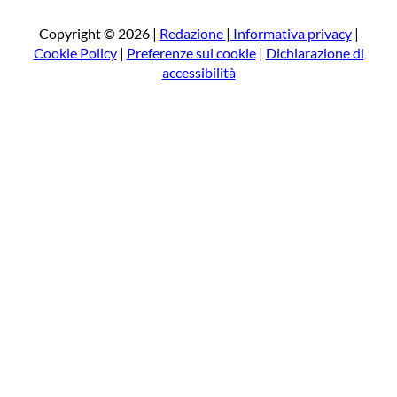
c
a
Copyright © 2026 |
Redazione
|
Informativa privacy
|
Cookie Policy
|
Preferenze sui cookie
|
Dichiarazione di
accessibilità