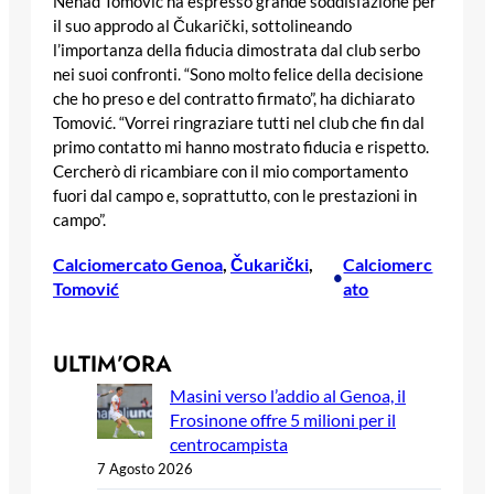
Nenad Tomović ha espresso grande soddisfazione per
il suo approdo al Čukarički, sottolineando
l’importanza della fiducia dimostrata dal club serbo
nei suoi confronti. “Sono molto felice della decisione
che ho preso e del contratto firmato”, ha dichiarato
Tomović. “Vorrei ringraziare tutti nel club che fin dal
primo contatto mi hanno mostrato fiducia e rispetto.
Cercherò di ricambiare con il mio comportamento
fuori dal campo e, soprattutto, con le prestazioni in
campo”.
Calciomercato Genoa
, 
Čukarički
, 
Calciomerc
•
Tomović
ato
ULTIM’ORA
Masini verso l’addio al Genoa, il
Frosinone offre 5 milioni per il
centrocampista
7 Agosto 2026