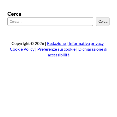
Cerca
C
Cerca
e
r
c
a
Copyright © 2026 |
Redazione
|
Informativa privacy
|
Cookie Policy
|
Preferenze sui cookie
|
Dichiarazione di
accessibilità