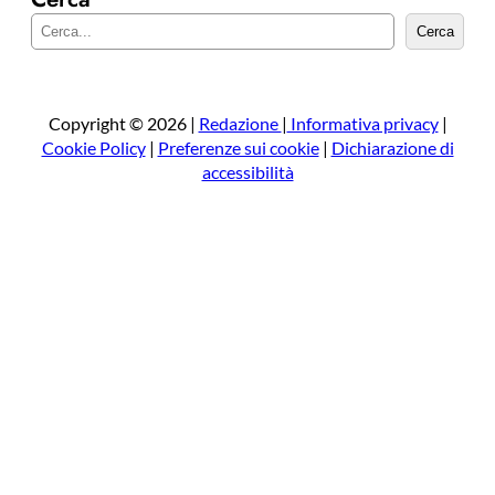
C
Cerca
e
r
c
a
Copyright © 2026 |
Redazione
|
Informativa privacy
|
Cookie Policy
|
Preferenze sui cookie
|
Dichiarazione di
accessibilità