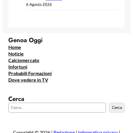
6 Agosto 2026
Genoa Oggi
Home
Notizie
Calciomercato
Infortuni
Probabili Formazioni
Dove vedere in TV
Cerca
C
Cerca
e
r
c
a
Copyright © 2026 |
Redazione
|
Informativa privacy
|