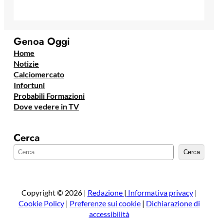
Genoa Oggi
Home
Notizie
Calciomercato
Infortuni
Probabili Formazioni
Dove vedere in TV
Cerca
C
Cerca
e
r
c
a
Copyright © 2026 |
Redazione
|
Informativa privacy
|
Cookie Policy
|
Preferenze sui cookie
|
Dichiarazione di
accessibilità