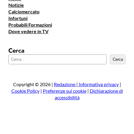
Notizie
Calciomercato
Infortuni
Probabili Formazioni
Dove vedere in TV
Cerca
C
Cerca
e
r
c
a
Copyright © 2026 |
Redazione
|
Informativa privacy
|
Cookie Policy
|
Preferenze sui cookie
|
Dichiarazione di
accessibilità