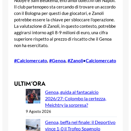
Ndoye e Sam Beukema, entrambi obiettivi del Napoli.
Il club partenopeo sta cercando di trovare un accordo
con il Bologna per questi due giocatori, e Zanoli
potrebbe essere la chiave per sbloccare l’operazione.
La valutazione di Zanoli, in questo contesto, potrebbe
aggirarsi intorno agli 8-9 milioni di euro, una cifra
superiore rispetto al prezzo di riscatto che il Genoa
non ha esercitato.
#Calciomercato
, 
#Genoa
, 
#Zanoli
Calciomercato
•
ULTIM’ORA
Genoa, guida al fantacalcio
2026/27: Colombo la certezza,
Meichtry la sorpresa?
9 Agosto 2026
Genoa, beffa nel finale: il Deportivo
vince 1-0 il Trofeo Spagnolo