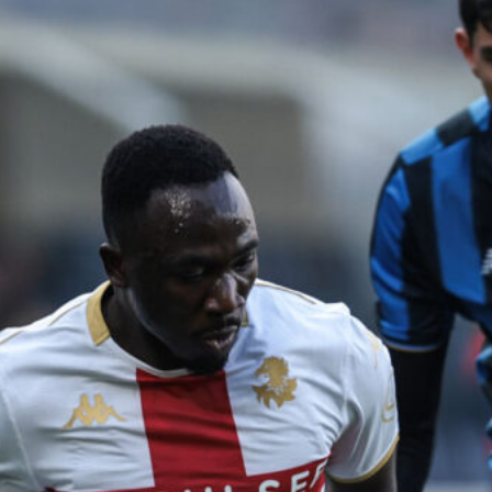
5 Agosto 2026
Dieci gol subiti dal Bournemouth: un
campanello d’allarme per il Genoa di
De Rossi
5 Agosto 2026
Genoa, spunta Walid Cheddira per
l’attacco: l’attaccante del Napoli è
stato proposto al club rossoblù
5 Agosto 2026