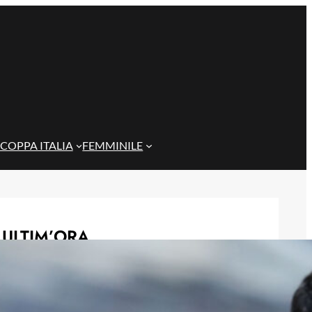
COPPA ITALIA
FEMMINILE
ULTIM’ORA
Genoa, una nuova pista per
l’attacco: si valuta Daniel Jebbison
del Bournemouth