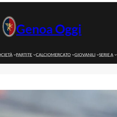
Genoa Oggi
OCIETÀ
PARTITE
CALCIOMERCATO
GIOVANILI
SERIE A