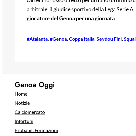
cartellino rosso diretto per un fallo da ultimo 
arbitrale, il giudice sportivo della Lega Serie
giocatore del Genoa per una giornata
.
#Atalanta
, 
#Genoa
, 
Coppa Italia
, 
Seydou Fini
, 
Squal
Genoa Oggi
Home
Notizie
Calciomercato
Infortuni
Probabili Formazioni