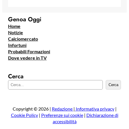
Genoa Oggi
Home
Notizie
Calciomercato
Infortuni
Probabili Formazioni
Dove vedere in TV
Cerca
C
Cerca
e
r
c
a
Copyright © 2026 |
Redazione
|
Informativa privacy
|
Cookie Policy
|
Preferenze sui cookie
|
Dichiarazione di
accessibilità