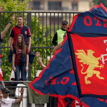
8 Agosto 2026
Genoa su Cheddira: duello con il
Cagliari per l’attaccante del Napoli
8 Agosto 2026
Gudmundsson può lasciare la
Fiorentina: il Genoa osserva, ritorno
possibile?
8 Agosto 2026