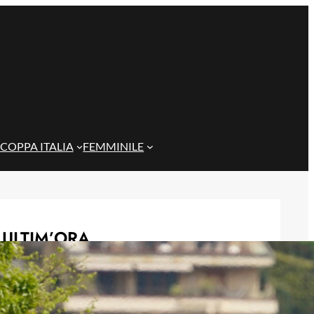
COPPA ITALIA
FEMMINILE
ULTIM’ORA
Scontri tra tifoserie a Genova:
spranghe e bastoni nei vicoli prima
del Trofeo Spagnolo