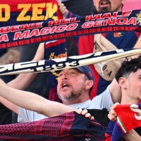
7 Agosto 2026
Il Genoa rifiuta un milione dal
Borussia Dortmund per il talento
Scaglione
7 Agosto 2026
Genoa, l’ex van ’t Schip riparte dalla
Nazionale: è il nuovo ct del
Kazakistan
7 Agosto 2026