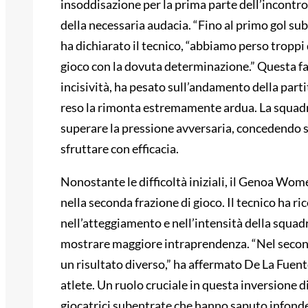
insoddisazione per la prima parte dell’incontr
della necessaria audacia. “Fino al primo gol subi
ha dichiarato il tecnico, “abbiamo perso troppi 
gioco con la dovuta determinazione.” Questa fa
incisività, ha pesato sull’andamento della par
reso la rimonta estremamente ardua. La squadra
superare la pressione avversaria, concedendo 
sfruttare con efficacia.
Nonostante le difficoltà iniziali, il Genoa Wo
nella seconda frazione di gioco. Il tecnico ha 
nell’atteggiamento e nell’intensità della squadr
mostrare maggiore intraprendenza. “Nel secon
un risultato diverso,” ha affermato De La Fuent
atlete. Un ruolo cruciale in questa inversione d
giocatrici subentrate che hanno saputo infon