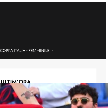
COPPA ITALIA
FEMMINILE
ULTIM’ORA
Masini verso l’addio al Genoa, il
Frosinone offre 5 milioni per il
centrocampista