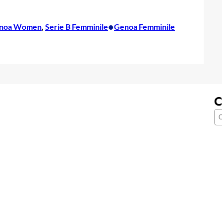
•
noa Women
, 
Serie B Femminile
Genoa Femminile
C
C
e
r
c
a