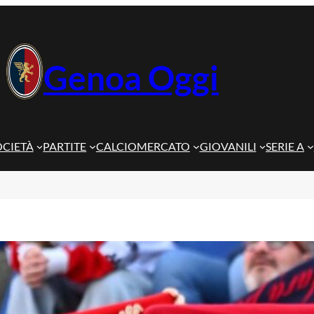
Genoa Oggi
OCIETÀ
PARTITE
CALCIOMERCATO
GIOVANILI
SERIE A