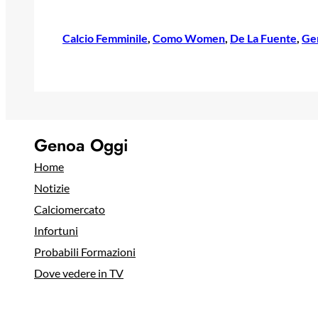
Calcio Femminile
, 
Como Women
, 
De La Fuente
, 
Ge
Genoa Oggi
Home
Notizie
Calciomercato
Infortuni
Probabili Formazioni
Dove vedere in TV