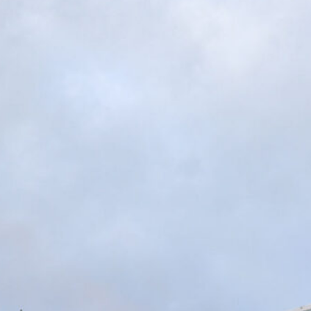
7 Agosto 2026
Genoa, l’ex van ’t Schip riparte dalla
Nazionale: è il nuovo ct del
Kazakistan
7 Agosto 2026
Corsa a tre per Piccoli, il Bologna
prova a superare il Genoa con
un’offerta definitiva
7 Agosto 2026