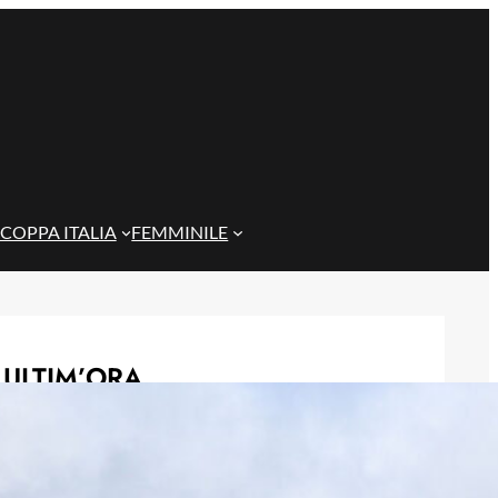
COPPA ITALIA
FEMMINILE
ULTIM’ORA
Il Genoa rifiuta un milione dal
Borussia Dortmund per il talento
Scaglione