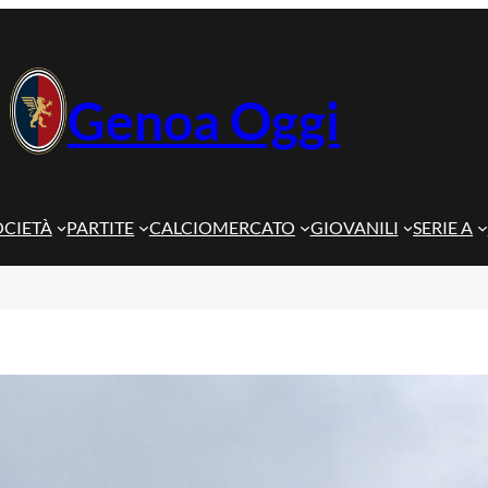
Genoa Oggi
OCIETÀ
PARTITE
CALCIOMERCATO
GIOVANILI
SERIE A