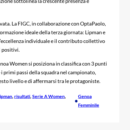
zione sottolinea la crescente presenza e
vata. La FIGC, in collaborazione con OptaPaolo,
formazione ideale della terza giornata: Lipman e
’eccellenza individuale e il contributo collettivo
 positivi.
 Genoa Women si posiziona in classifica con 3 punti
 i primi passi della squadra nel campionato,
to livello e di affermarsi tra le protagoniste.
ipman
, 
risultati
, 
Serie A Women
, 
Genoa
•
Femminile