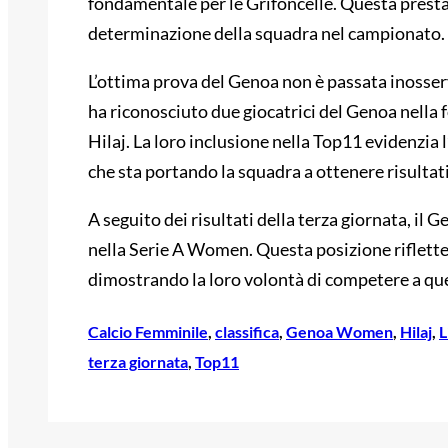
fondamentale per le Grifoncelle. Questa presta
determinazione della squadra nel campionato.
L’ottima prova del Genoa non è passata inosser
ha riconosciuto due giocatrici del Genoa nella 
Hilaj. La loro inclusione nella Top11 evidenzia l
che sta portando la squadra a ottenere risultati
A seguito dei risultati della terza giornata, il
nella Serie A Women. Questa posizione riflette
dimostrando la loro volontà di competere a ques
Calcio Femminile
, 
classifica
, 
Genoa Women
, 
Hilaj
, 
L
terza giornata
, 
Top11